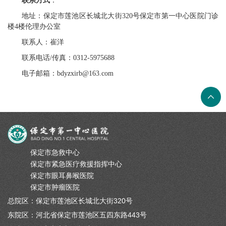
联系方式
：
地址：保定市莲池区长城北大街
320
号保定市第一中心医院门诊
楼
4
楼伦理办公室
联系人：崔洋
联系电话
/
传真：
0312-5975688
电子邮箱：
bdyzxirb@163.com
保定市急救中心
保定市紧急医疗救援指挥中心
保定市眼耳鼻喉医院
保定市肿瘤医院
总院区：保定市莲池区长城北大街320号
东院区：河北省保定市莲池区五四东路443号