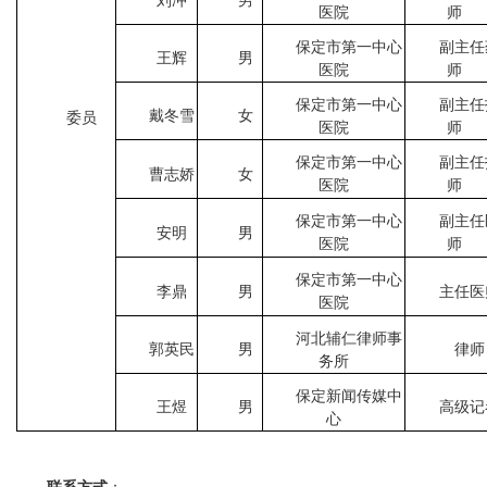
刘冲
男
医院
师
保定市第一中心
副主任
王辉
男
医院
师
保定市第一中心
副主任
戴冬雪
女
委员
医院
师
保定市第一中心
副主任
曹志娇
女
医院
师
保定市第一中心
副主任
安明
男
医院
师
保定市第一中心
李鼎
男
主任医
医院
河北辅仁律师事
郭英民
男
律师
务所
保定新闻传媒中
王煜
男
高级记
心