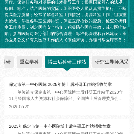
医疗、保健任务和对基层的技术指导工作；根据国家颁布的法规、
条例、标准，结合医院的实际，组织医务人员认真贯彻执行，不断
提高医疗质量；经常了解各科室工作情况，协调科室工作，组织重
大抢救，掌握各科室医师排班，保证医疗抢救的应急。检查分析科
室工作质量，制定医疗安全措施，积极防范医疗事故，减少医疗缺
陷；参与医院对医疗部门的综合管理、标准化管理和行风建设；承
办医务公文和有关医疗工作的人民来信来访，办理日常医疗事务；
负责医务人员的在职教育，组织实施全院医务技术人员的业务训练
和技术考核。协助人事处做好卫生技术人员的晋升、奖惩、调配工
作；负责做好进修生的招收、培训和管理工作。
科研
重点学科
博士后科研工作站
研究生导师风采
保定市第一中心医院 2025年博士后科研工作站招收简章
一、单位简介保定市第一中心医院博士后科研工作站于2020年
11月经国家人力资源和社会保障部、全国博士后管理委员会批
准成立。保定市第一中心医院具有130余年历史传承，是一所融
2025.05.20
医疗、教学、科研、预防、120院前急救为一体的三级甲等综合
医院，现有3个院区，编制床位2600张。设置处（科）室172
个，其中临床科室89个、医技...
2023年保定市第一中心医院博士后科研工作站招收简章