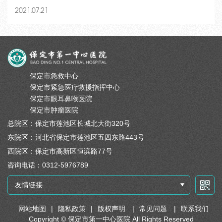
能力的载体，为医院集聚高层次人才、推动科技成果转化提供
2021.07.21
高品质平台，从而引领和带动区域医疗机构整体人才队伍的发
展。河北省博管会副主任张文进，河北医科大学研究生学院院
长樊平教授，保定市政府副秘书长张晓霞、市卫健...
保定市急救中心
保定市紧急医疗救援指挥中心
保定市眼耳鼻喉医院
保定市肿瘤医院
总院区：保定市莲池区长城北大街320号
东院区：河北省保定市莲池区五四东路443号
西院区：保定市高新区恒滨路77号
咨询电话：0312-5976789
友情链接
网站地图
|
隐私政策
|
版权声明
|
常见问题
|
联系我们
Copyright © 保定市第一中心医院 All Rights Reserved